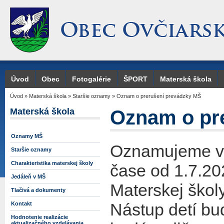
Úvod
Obec
Fotogalérie
ŠPORT
Materská škola
Úvod
»
Materská škola
»
Staršie oznamy
»
Oznam o prerušení prevádzky MŠ
Materská škola
Oznam o pr
Oznamy MŠ
Oznamujeme vá
Staršie oznamy
Charakteristika materskej školy
čase od 1.7.2
Jedáleň v MŠ
Materskej škol
Tlačivá a dokumenty
Nástup detí bud
Kontakt
Hodnotenie realizácie
aktualizačného vzdelávania