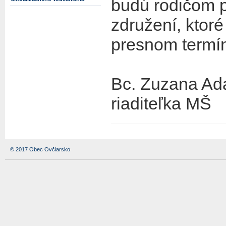
budú rodičom 
združení, ktor
presnom termí
Bc. Zuzana Ad
riaditeľka MŠ
© 2017 Obec Ovčiarsko