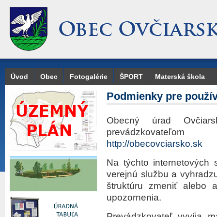
Úvod
Obec
Fotogalérie
ŠPORT
Materská škola
Podmienky pre použív
Obecný úrad Ovčiarsk
prevádzkovateľom
http://obecovciarsko.sk
Na týchto internetových 
verejnú službu a vyhradz
štruktúru zmeniť alebo 
upozornenia.
Prevádzkovateľ vyvíja ma