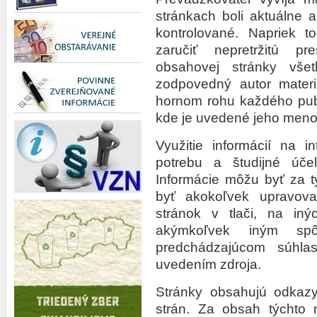
stránkach boli aktuálne 
kontrolované. Napriek 
zaručiť nepretržitú p
obsahovej stránky vše
zodpovedný autor materi
hornom rohu každého publ
kde je uvedené jeho meno
Využitie informácií na i
potrebu a študijné úč
Informácie môžu byť za 
byť akokoľvek upravov
stránok v tlači, na iný
akýmkoľvek iným sp
predchádzajúcom súhla
uvedením zdroja.
Stránky obsahujú odkazy
strán. Za obsah týchto 