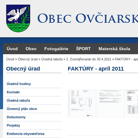
Úvod
Obec
Fotogalérie
ŠPORT
Materská škola
Úvod
»
Obecný úrad
»
Úradná tabuľa
»
2. Zverejňovanie do 30.4.2011
»
FAKTÚRY - aprí
Obecný úrad
FAKTÚRY - apríl 2011
Úradné hodiny
Kontakt
Úradná tabuľa
Územný plán obce
Dokumenty
Projekty
Evidencia obyvateľstva