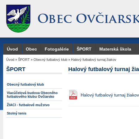
Úvod
Obec
Fotogalérie
ŠPORT
Materská škola
Úvod
»
ŠPORT
»
Obecný futbalový klub
»
Halový futbalový turnaj žiakov
ŠPORT
Halový futbalový turnaj ži
Obecný futbalový klub
Viacúčelová budova Obecného
Halový futbalový turnaj žiakov
futbalového klubu Ovčiarsko
ŽIACI - futbalové mužstvo
Stolný tenis