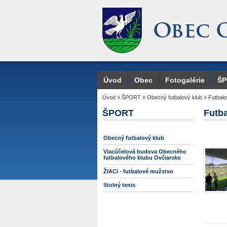
Úvod
Obec
Fotogalérie
Š
Úvod
»
ŠPORT
»
Obecný futbalový klub
»
Futbalo
ŠPORT
Futba
Obecný futbalový klub
Viacúčelová budova Obecného
futbalového klubu Ovčiarsko
ŽIACI - futbalové mužstvo
Stolný tenis