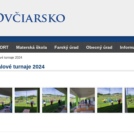
PORT
Materská škola
Farský úrad
Obecný úrad
Inform
vé turnaje 2024
lové turnaje 2024