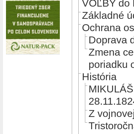
VOĽBY do 
Základné ú
Ochrana os
Doprava 
Zmena ce
poriadku 
História
MIKULÁ
28.11.182
Z vojnovej
Tristoročn