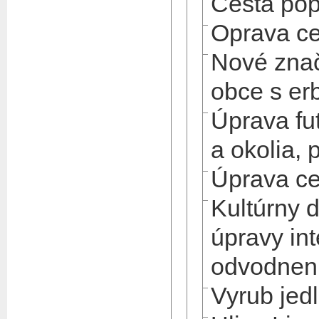
Cesta popr
Oprava ce
Nové znač
obce s e
Úprava fu
a okolia, 
Úprava ce
Kultúrny 
úpravy int
odvodnen
Vyrub jed