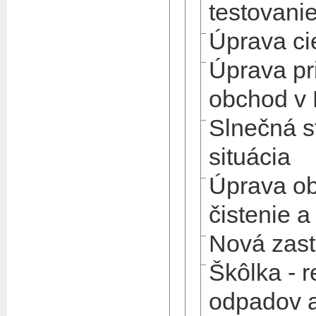
testovani
Úprava cie
Úprava pr
obchod v
Slnečná s
situácia
Úprava ob
čistenie a
Nová zas
Škôlka - r
odpadov 