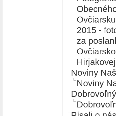
Obecného 
Ovčiarsku
2015 - fot
za posla
Ovčiarsko
Hirjakovej
Noviny Naš
Noviny Na
Dobrovoľný
Dobrovoľn
Písali o ná