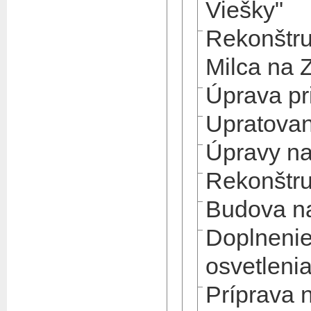
Viešky"
Rekonštru
Milca na 
Úprava pr
Upratovan
Úpravy na
Rekonštru
Budova na
Doplnenie
osvetleni
Príprava 