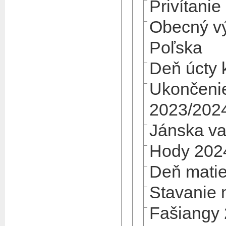
Privítani
Obecný vý
Poľska
Deň úcty 
Ukončenie
2023/202
Jánska va
Hody 202
Deň mati
Stavanie 
Fašiangy