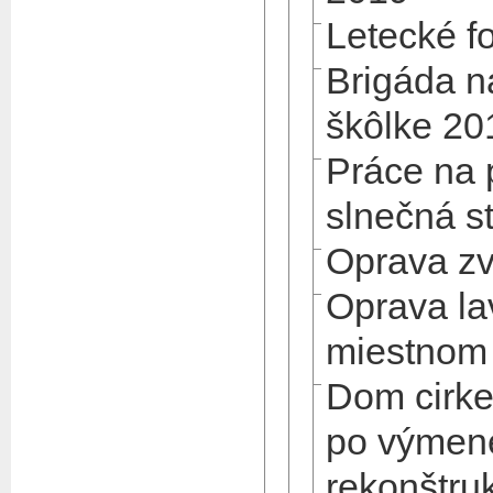
Letecké f
Brigáda na
škôlke 20
Práce na 
slnečná s
Oprava z
Oprava la
miestnom 
Dom cirke
po výmene
rekonštruk