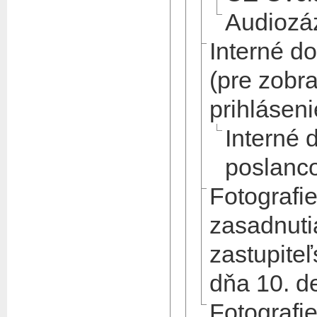
Audioz
Interné d
(pre zobr
prihláseni
Interné 
poslanc
Fotografi
zasadnut
zastupiteľ
dňa 10. 
Fotografie