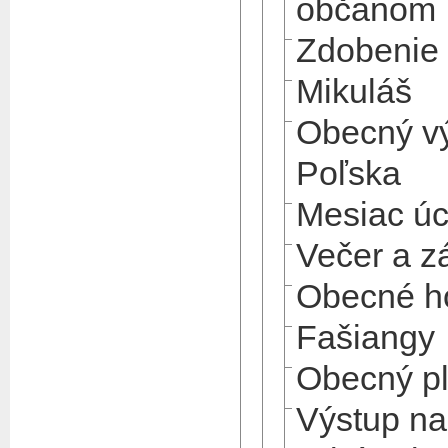
občanom
Zdobenie
Mikuláš
Obecný vý
Poľska
Mesiac úc
Večer a z
Obecné h
Fašiangy
Obecný p
Výstup n