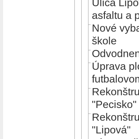
Ulica Lip
asfaltu a 
Nové vyba
škole
Odvodneni
Úprava pl
futbalovo
Rekonštru
"Pecisko"
Rekonštru
"Lipová"