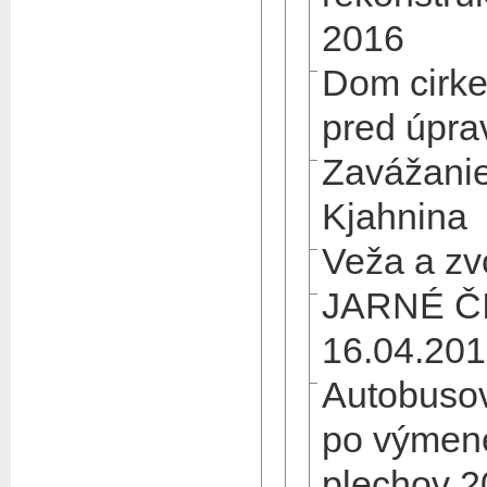
2016
Dom cirke
pred úpra
Zavážanie
Kjahnina
Veža a z
JARNÉ Č
16.04.20
Autobusov
po výmen
plechov 