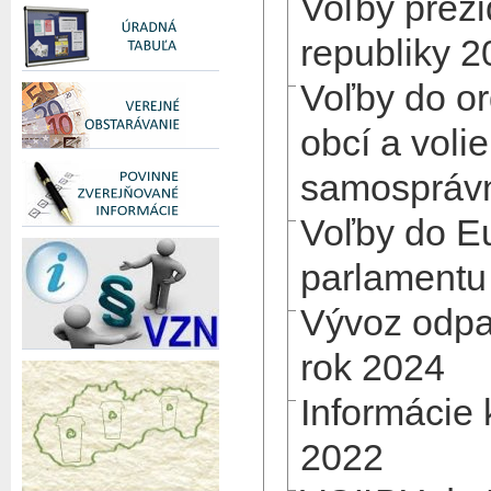
Voľby prez
republiky 
Voľby do o
obcí a voli
samosprávn
Voľby do E
parlamentu
Vývoz odpa
rok 2024
Informácie 
2022