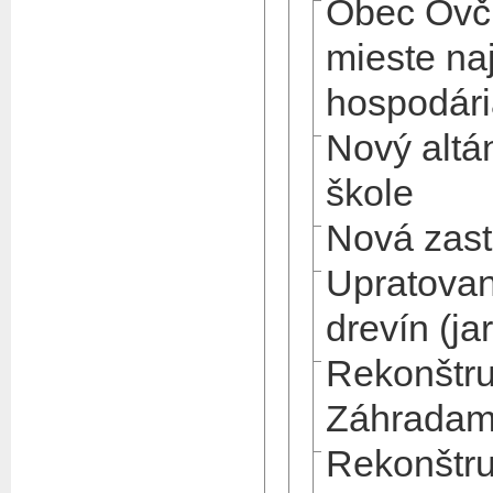
Obec Ovči
mieste na
hospodári
Nový altá
škole
Nová zast
Upratovan
drevín (ja
Rekonštru
Záhradam
Rekonštru