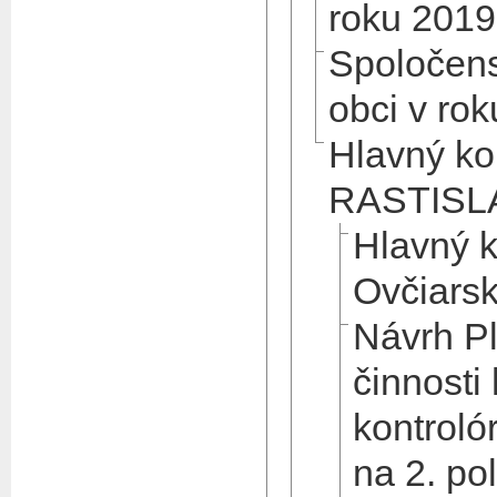
roku 2019
Spoločens
obci v ro
Hlavný kon
RASTISL
Hlavný k
Ovčiars
Návrh Pl
činnosti
kontroló
na 2. po