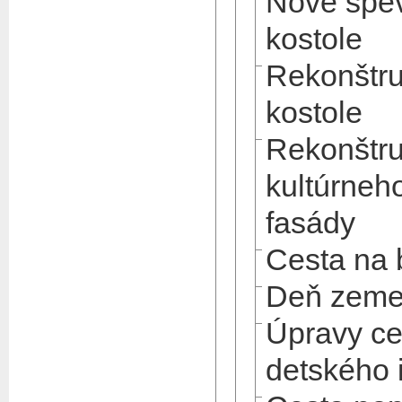
Nové spev
kostole
Rekonštru
kostole
Rekonštru
kultúrneh
fasády
Cesta na 
Deň zem
Úpravy ce
detského 