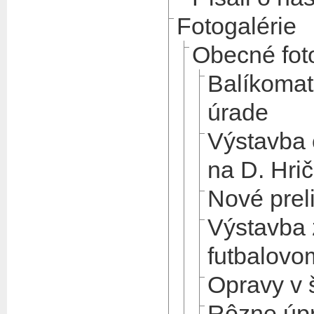
Fotogalérie
Obecné fot
Balíkomat
úrade
Výstavba
na D. Hri
Nové prel
Výstavba 
futbalovo
Opravy v 
Rôzne úpr