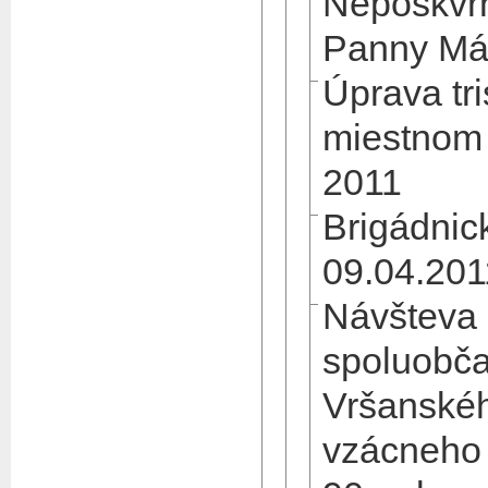
Nepoškvr
Panny Má
Úprava tri
miestnom c
2011
Brigádnic
09.04.201
Návšteva
spoluobča
Vršanského
vzácneho 