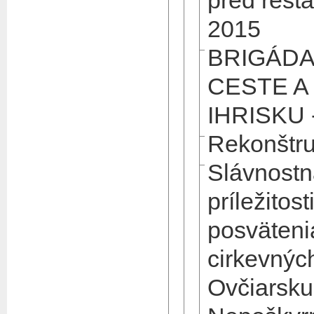
pred rešt
2015
BRIGÁDA
CESTE A
IHRISKU 
Rekonštru
Slávnostn
príležitost
posväten
cirkevnýc
Ovčiarsku