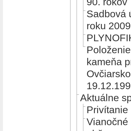
90. rokov
Sadbová ú
roku 2009
PLYNOFI
Položenie
kameňa pr
Ovčiarsko 
19.12.199
Aktuálne s
Privítani
Vianočné