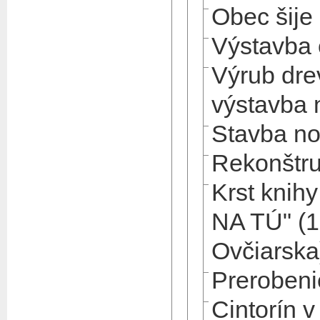
Obec šije
Výstavba 
Výrub dre
výstavba 
Stavba no
Rekonštru
Krst knih
NA TÚ" (1
Ovčiarska
Prerobeni
Cintorín v