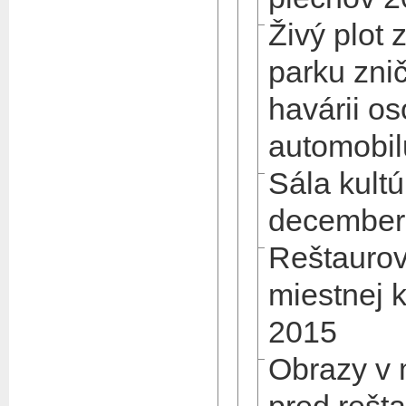
Živý plot
parku zni
havárii o
automobil
Sála kult
december
Reštaurov
miestnej 
2015
Obrazy v 