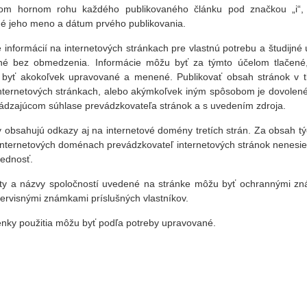
om hornom rohu každého publikovaného článku pod značkou „i“,
é jeho meno a dátum prvého publikovania.
e informácií na internetových stránkach pre vlastnú potrebu a študijné 
né bez obmedzenia. Informácie môžu byť za týmto účelom tlačené
byť akokoľvek upravované a menené. Publikovať obsah stránok v tl
internetových stránkach, alebo akýmkoľvek iným spôsobom je dovolené
ádzajúcom súhlase prevádzkovateľa stránok a s uvedením zdroja.
y obsahujú odkazy aj na internetové domény tretích strán. Za obsah tý
 internetových doménach prevádzkovateľ internetových stránok nenesie
ednosť.
ty a názvy spoločností uvedené na stránke môžu byť ochrannými z
ervisnými známkami príslušných vlastníkov.
nky použitia môžu byť podľa potreby upravované.