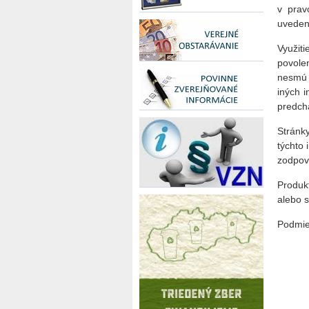
v prav
uveden
Využiti
povole
nesmú 
iných 
predch
Stránk
týchto
zodpov
Produk
alebo s
Podmie