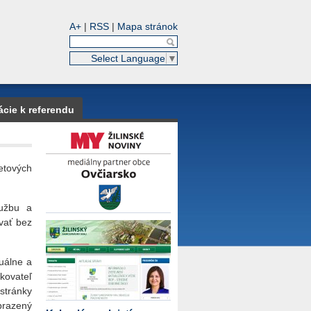
A+
|
RSS
|
Mapa stránok
Select Language
▼
ácie k referendu
etových
lužbu a
vať bez
tuálne a
kovateľ
stránky
brazený