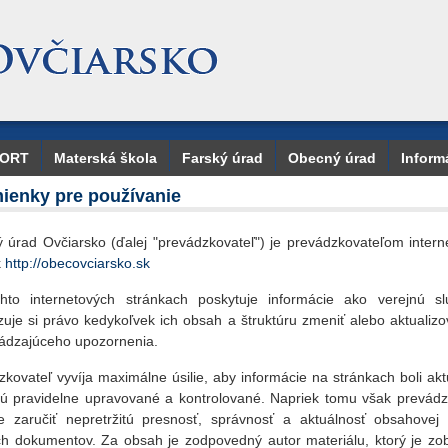
PORT
Materská škola
Farský úrad
Obecný úrad
Inform
ienky pre používanie
 úrad Ovčiarsko (ďalej "prevádzkovateľ") je prevádzkovateľom intern
k
http://obecovciarsko.sk
hto internetových stránkach poskytuje informácie ako verejnú s
zuje si právo kedykoľvek ich obsah a štruktúru zmeniť alebo aktualizo
ádzajúceho upozornenia.
kovateľ vyvíja maximálne úsilie, aby informácie na stránkach boli ak
sú pravidelne upravované a kontrolované. Napriek tomu však prevádz
 zaručiť nepretržitú presnosť, správnosť a aktuálnosť obsahovej 
ch dokumentov. Za obsah je zodpovedný autor materiálu, ktorý je zo