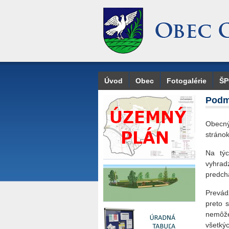
Úvod
Obec
Fotogalérie
Š
Podm
Obecný
stráno
Na týc
vyhrad
predch
Prevádz
preto 
nemôže
všetký