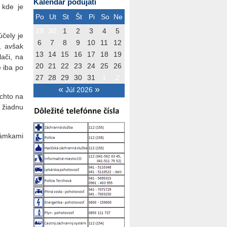
Kalendár podujatí
 kde je
Po
Ut
St
Št
Pi
So
Ne
29
30
1
2
3
4
5
účely je
6
7
8
9
10
11
12
, avšak
13
14
15
16
17
18
19
ači, na
20
21
22
23
24
25
26
 iba po
27
28
29
30
31
1
2
«
»
Júl 2026
chto na
 žiadnu
námkami