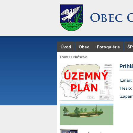
Úvod
Obec
Fotogalérie
Š
Úvod
»
Prihlásenie
Prihl
Email:
Heslo:
Zapamä