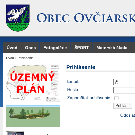
Úvod
Obec
Fotogalérie
ŠPORT
Materská škola
Úvod
»
Prihlásenie
Prihlásenie
Email:
Heslo:
Zapamätať prihlásenie:
Odoslať